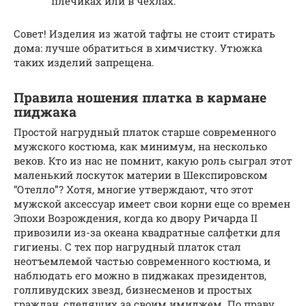
плечиках или в чехлах.
Совет! Изделия из жатой тафты не стоит стирать
дома: лучше обратиться в химчистку. Утюжка
таких изделий запрещена.
Правила ношения платка в кармане
пиджака
Простой нагрудный платок старше современного
мужского костюма, как минимум, на несколько
веков. Кто из нас не помнит, какую роль сыграл этот
маленький лоскуток материи в Шекспировском
“Отелло”? Хотя, многие утверждают, что этот
мужской аксессуар имеет свои корни еще со времен
Эпохи Возрождения, когда ко двору Ричарда II
привозили из-за океана квадратные салфетки для
гигиены. С тех пор нагрудный платок стал
неотъемлемой частью современного костюма, и
наблюдать его можно в пиджаках президентов,
голливудских звезд, бизнесменов и простых
граждан, следящих за своим имиджем. По праву