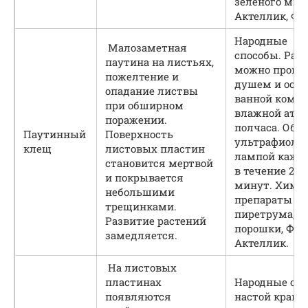
зеленого мыл
Актеллик, Фи
Народные
Малозаметная
способы. Рас
паутина на листьях,
можно промы
пожелтение и
душем и оста
опадание листвы
ванной комна
при обширном
влажной атмо
поражении.
полчаса. Обл
Паутинный
Поверхность
ультрафиоле
клещ
листовых пластин
лампой кажд
становится мертвой
в течение 2
и покрывается
минут. Хими
небольшими
препараты на
трещинками.
пиретрума, с
Развитие растений
порошки, Фит
замедляется.
Актеллик.
На листовых
пластинах
Народные спо
появляются
настой крапи