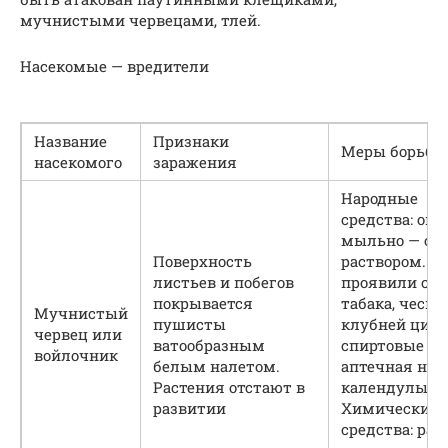
мучнистыми червецами, тлей.
Насекомые — вредители
Название
Признаки
Меры борьбы
насекомого
заражения
Народные
средства: оп
мыльно — сп
Поверхность
раствором. Х
листьев и побегов
проявили себ
покрывается
табака, чеснок
Мучнистый
пушисты
клубней цикл
червец или
ватообразным
спиртовые об
войлочник
белым налетом.
аптечная нас
Растения отстают в
календулы.
развитии
Химические
средства: рас