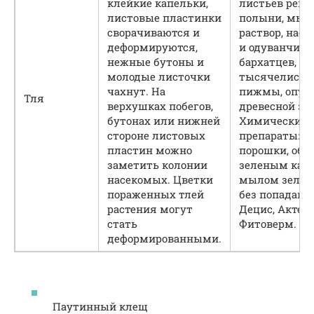
клейкие капельки,
листьев реве
листовые пластинки
полыни, мы
сворачиваются и
раствор, наст
деформируются,
и одуванчика,
нежные бутоны и
бархатцев,
молодые листочки
тысячелистн
чахнут. На
пижмы, опуд
Тля
верхушках побегов,
древесной зо
бутонах или нижней
Химические
стороне листовых
препараты: С
пластин можно
порошки, обр
заметить колонии
зеленым ка
насекомых. Цветки
мылом зелен
пораженных тлей
без попадания
растения могут
Децис, Актел
стать
Фитоверм.
деформированными.
Паутинный клещ