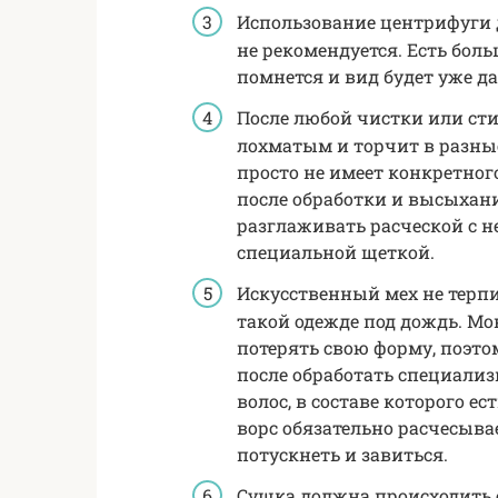
Использование центрифуги
не рекомендуется. Есть боль
помнется и вид будет уже д
После любой чистки или ст
лохматым и торчит в разные
просто не имеет конкретног
после обработки и высыхани
разглаживать расческой с 
специальной щеткой.
Искусственный мех не терпи
такой одежде под дождь. Мо
потерять свою форму, поэто
после обработать специали
волос, в составе которого ес
ворс обязательно расчесыва
потускнеть и завиться.
Сушка должна происходить 