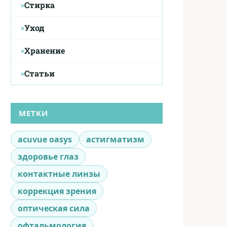
Стирка
Уход
Хранение
Статьи
МЕТКИ
acuvue oasys
астигматизм
здоровье глаз
контактные линзы
коррекция зрения
оптическая сила
офтальмология