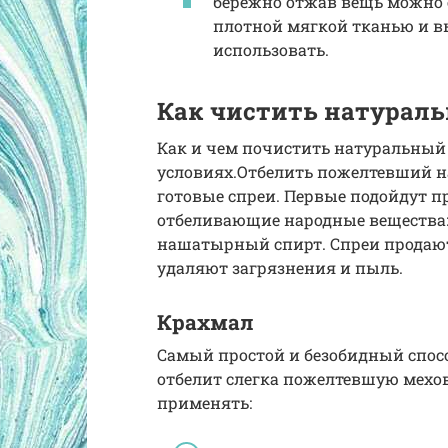
бережно отжав вещь можно 
плотной мягкой тканью и в
использовать.
Как чистить натурал
Как и чем почистить натуральный
условиях.Отбелить пожелтевший н
готовые спреи. Первые подойдут п
отбеливающие народные вещества: п
нашатырный спирт. Спреи продают
удаляют загрязнения и пыль.
Крахмал
Самый простой и безобидный спос
отбелит слегка пожелтевшую мехов
применять: