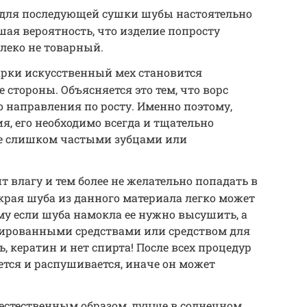
 для последующей сушки шубы настоятельно
шая вероятность, что изделие попросту
алеко не товарный.
ирки искусственный мех становится
 стороны. Объясняется это тем, что ворс
о направления по росту. Именно поэтому,
я, его необходимо всегда и тщательно
не слишком частыми зубцами или
т влагу и тем более не желательно попадать в
края шуба из данного материала легко может
му если шуба намокла ее нужно высушить, а
зированными средствами или средством для
ть, кератин и нет спирта! После всех процедур
ется и распушивается, иначе он может
естественным образом, лучше в солнечном