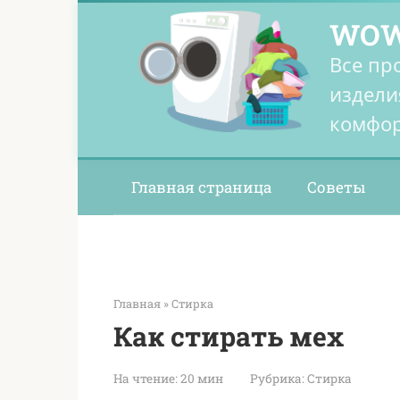
Перейти
WOW
к
контенту
Все пр
издели
комфор
Главная страница
Советы
Главная
»
Стирка
Как стирать мех
На чтение:
20 мин
Рубрика:
Стирка