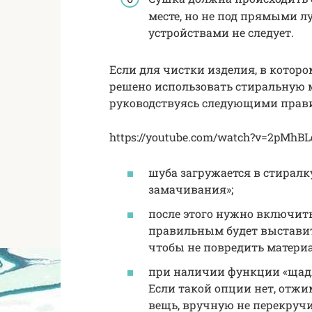
месте, но не под прямыми л
устройствами не следует.
Если для чистки изделия, в котор
решено использовать стиральную 
руководствуясь следующими прав
https://youtube.com/watch?v=2pMhB
шуба загружается в стирал
замачивания»;
после этого нужно включить
правильным будет выставит
чтобы не повредить материа
при наличии функции «щад
Если такой опции нет, отжи
вещь, вручную не перекручи