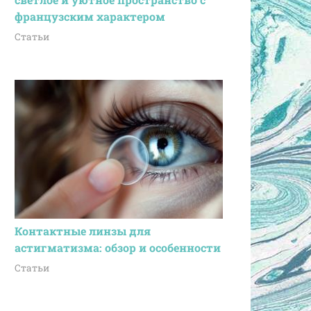
французским характером
Статьи
Контактные линзы для
астигматизма: обзор и особенности
Статьи