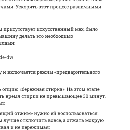
учами. Ускорять этот процесс различными
ом присутствует искусственный мех, было
машину делать это необходимо
илами:
Lde-dw
ку и включается режим «предварительного
 опцию «бережная стирка». На этом этапе
ь время стирки не превышающее 30 минут,
л;
ящий отжим» нужно ей воспользоваться.
м лучше отключить вовсе, а отжать мокрую
вая и не пережимая;