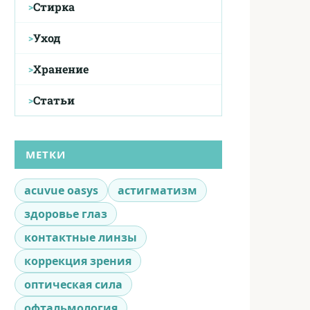
Стирка
Уход
Хранение
Статьи
МЕТКИ
acuvue oasys
астигматизм
здоровье глаз
контактные линзы
коррекция зрения
оптическая сила
офтальмология