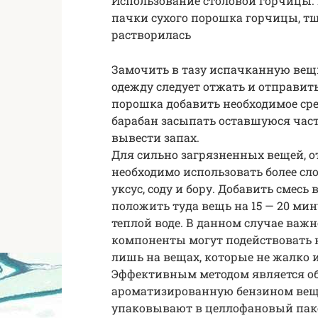
Использование столовой горчицы. 
пачки сухого порошка горчицы, т
растворилась
Замочить в тазу испачканную вещь 
одежду следует отжать и отправит
порошка добавить необходимое сре
барабан засыпать оставшуюся час
вывести запах.
Для сильно загрязненных вещей, о
необходимо использовать более сл
уксус, соду и бору. Добавить смесь
положить туда вещь на 15 — 20 мин
теплой воде. В данном случае ва
компоненты могут подействовать н
лишь на вещах, которые не жалко и
Эффективным методом является обо
ароматизированную бензином вещь,
упаковывают в целлофановый пакет 