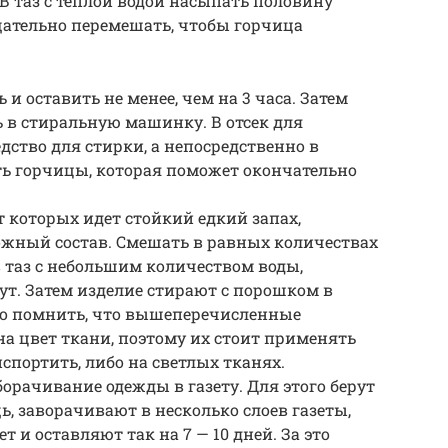
В таз с теплой водой насыпать половину
щательно перемешать, чтобы горчица
и оставить не менее, чем на 3 часа. Затем
ь в стиральную машинку. В отсек для
дство для стирки, а непосредственно в
ть горчицы, которая поможет окончательно
т которых идет стойкий едкий запах,
ожный состав. Смешать в равных количествах
 в таз с небольшим количеством воды,
ут. Затем изделие стирают с порошком в
жно помнить, что вышеперечисленные
а цвет ткани, поэтому их стоит применять
спортить, либо на светлых тканях.
рачивание одежды в газету. Для этого берут
 заворачивают в несколько слоев газеты,
и оставляют так на 7 — 10 дней. За это