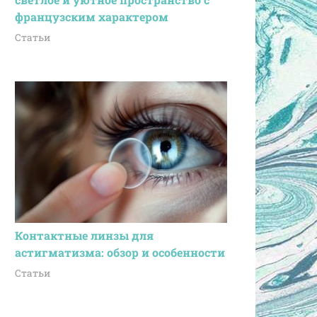
французским характером
Статьи
Контактные линзы для
астигматизма: обзор и особенности
Статьи