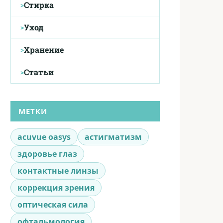
Стирка
Уход
Хранение
Статьи
МЕТКИ
acuvue oasys
астигматизм
здоровье глаз
контактные линзы
коррекция зрения
оптическая сила
офтальмология