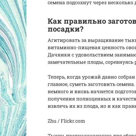
семена подсохнут через несколько 
Как правильно загото
посадки?
Агитировать за выращивание тыквы
витаминно-пищевая ценность овощ
Дачники с удовольствием занима
замечательные плоды, соревнуясь 
Теперь, когда урожай давно собран
главное, суметь заготовить семена
немного и вновь начнется подгото
получения полноценных и качестве
извлечь их из плода, но и как пра
Zhu / Flickr.com
Тыкву, предназначенную для сбора