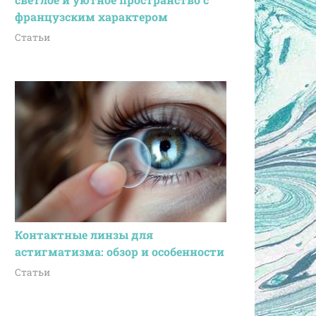
французским характером
Статьи
Контактные линзы для
астигматизма: обзор и особенности
Статьи