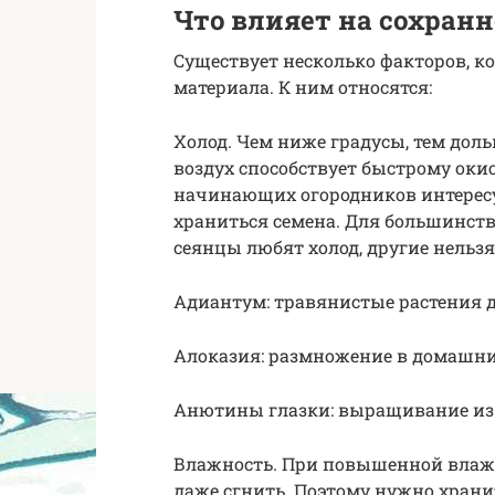
Что влияет на сохранн
Существует несколько факторов, к
материала. К ним относятся:
Холод. Чем ниже градусы, тем дол
воздух способствует быстрому ок
начинающих огородников интересу
храниться семена. Для большинства
сеянцы любят холод, другие нельзя
Адиантум: травянистые растения 
Алоказия: размножение в домашни
Анютины глазки: выращивание из 
Влажность. При повышенной влажн
даже сгнить. Поэтому нужно хран