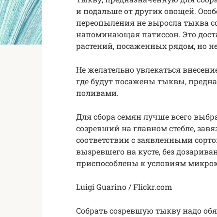
и подальше от других овощей. Особ
переопыления не выросла тыква со
напоминающая патиссон. Это доста
растений, посаженных рядом, но не
Не желательно увлекаться внесени
где будут посажены тыквы, предна
поливами.
Для сбора семян лучше всего выбра
созревший на главном стебле, зав
соответствии с заявленными сорто
вызревшего на кусте, без дозарива
приспособлены к условиям микрок
Luigi Guarino / Flickr.com
Собрать созревшую тыкву надо обя