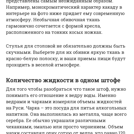
представлены самым неожиданным образом.
Например, монохроматический характер какаду в
интерьере на фото ниже придает ему современную
атмосферу. Необычная обивочная ткань
гармонично сочетается с формой кресла,
расположенного на тонких косых ножках.
Стулья для столовой не обязательно должны быть
скучными. Выберете для их обивки яркую ткань в
красно-белую полоску, и ваши приемы пищи будут
проходить в веселой атмосфере.
Количество жидкости в одном штофе
Для того чтобы разобраться что такое штоф, нужно
понимать его отношение к ведру воды. Именно
ведрами и чарками измеряли объемы жидкостей
на Руси. Чарка – это посуда для питья алкогольных
напитков. Она выполнялась из металла, чаще всего
серебра. Ее обычно украшали различными
чеканками, эмалью или просто чернением. Объем
чарки составлял одну сотую от ведра, что равно 120