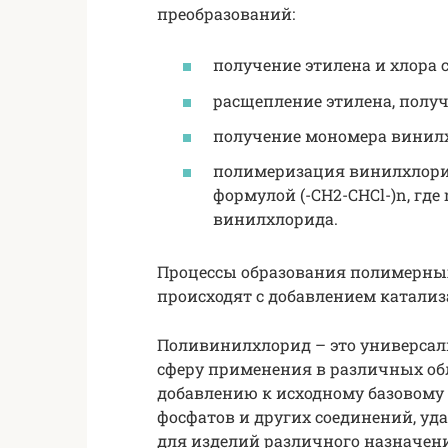
преобразований:
получение этилена и хлора
расщепление этилена, получ
получение мономера винилхл
полимеризация винилхлорид
формулой (-СН2-CHCl-)n, где
винилхлорида.
Процессы образования полимерны
происходят с добавлением катализ
Поливинилхлорид – это универса
сферу применения в различных об
добавлению к исходному базовому 
фосфатов и других соединений, уд
для изделий различного назначен