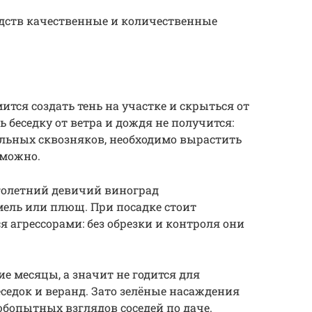
дств качественные и количественные
мится создать тень на участке и скрыться от
 беседку от ветра и дождя не получится:
ильных сквозняков, необходимо вырастить
зможно.
оголетний девичий виноград
мель или плющ. При посадке стоит
 агрессорами: без обрезки и контроля они
е месяцы, а значит не годится для
седок и веранд. Зато зелёные насаждения
юбопытных взглядов соседей по даче.