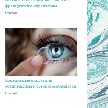
французским характером
Статьи
Контактные линзы для
астигматизма: обзор и особенности
Статьи