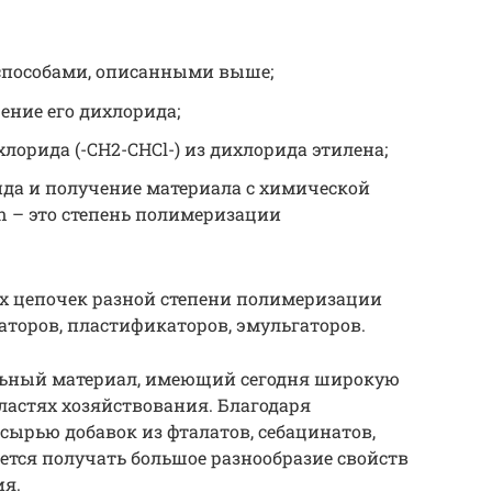
 способами, описанными выше;
ение его дихлорида;
орида (-СН2-CHCl-) из дихлорида этилена;
а и получение материала с химической
 n – это степень полимеризации
х цепочек разной степени полимеризации
аторов, пластификаторов, эмульгаторов.
льный материал, имеющий сегодня широкую
ластях хозяйствования. Благодаря
сырью добавок из фталатов, себацинатов,
ается получать большое разнообразие свойств
ия.