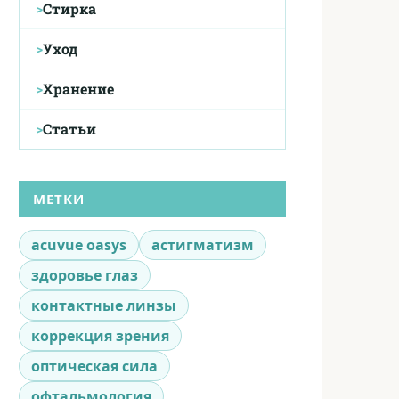
Стирка
Уход
Хранение
Статьи
МЕТКИ
acuvue oasys
астигматизм
здоровье глаз
контактные линзы
коррекция зрения
оптическая сила
офтальмология