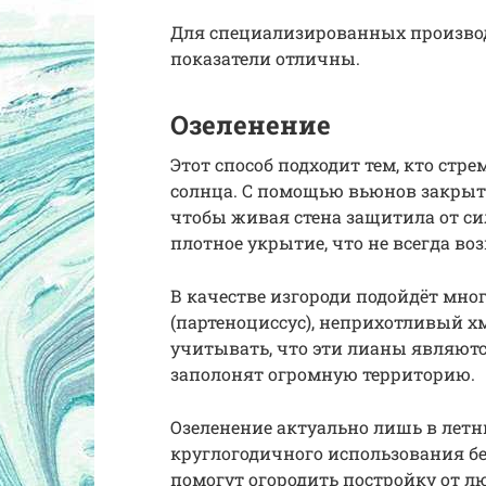
Для специализированных произво
показатели отличны.
Озеленение
Этот способ подходит тем, кто стре
солнца. С помощью вьюнов закрыть
чтобы живая стена защитила от с
плотное укрытие, что не всегда во
В качестве изгороди подойдёт мн
(партеноциссус), неприхотливый х
учитывать, что эти лианы являются
заполонят огромную территорию.
Озеленение актуально лишь в летни
круглогодичного использования бе
помогут огородить постройку от л