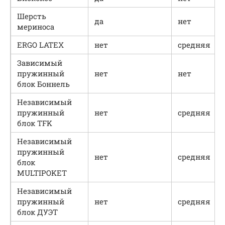
Шерсть
да
нет
мериноса
ERGO LATEX
нет
средняя
Зависимый
пружинный
нет
нет
блок Боннель
Независимый
пружинный
нет
средняя
блок TFK
Независимый
пружинный
нет
средняя
блок
MULTIPOKET
Независимый
пружинный
нет
средняя
блок ДУЭТ