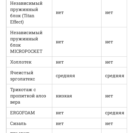
Независимый
пружинный
нет
нет
блок (Titan
Effect)
Независимый
пружинный
нет
нет
блок
MICROPOCKET
Холлотек
нет
нет
Ячеистый
средняя
средняя
эрголатекс
Трикотаж с
пропиткой алоэ
низкая
нет
вера
ERGOFOAM
нет
средняя
Сизаль
нет
нет