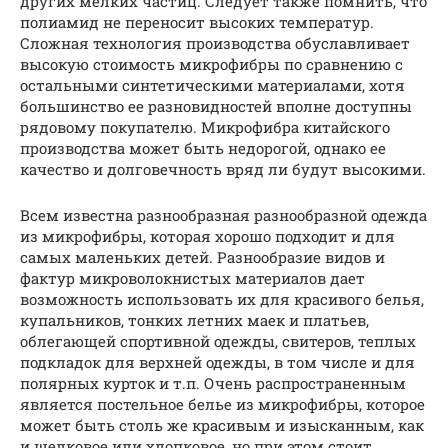
других мелких частиц. Следует также помнить, что
полиамид не переносит высоких температур.
Сложная технология производства обуславливает
высокую стоимость микрофибры по сравнению с
остальными синтетическими материалами, хотя
большинство ее разновидностей вполне доступны
рядовому покупателю. Микрофибра китайского
производства может быть недорогой, однако ее
качество и долговечность вряд ли будут высокими.
Всем известна разнообразная разнообразной одежда
из микрофибры, которая хорошо подходит и для
самых маленьких детей. Разнообразие видов и
фактур микроволокнистых материалов дает
возможность использовать их для красивого белья,
купальников, тонких летних маек и платьев,
облегающей спортивной одежды, свитеров, теплых
подкладок для верхней одежды, в том числе и для
полярных курток и т.п. Очень распространенным
является постельное белье из микрофибры, которое
может быть столь же красивым и изысканным, как
и шелковое или хлопковое, но при этом стоит