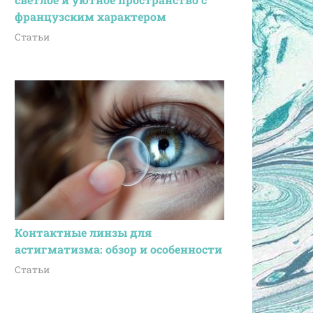
французским характером
Статьи
Контактные линзы для
астигматизма: обзор и особенности
Статьи