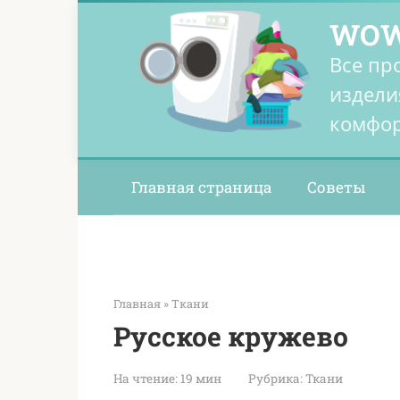
Перейти
WOW
к
контенту
Все пр
издели
комфор
Главная страница
Советы
Главная
»
Ткани
Русское кружево
На чтение:
19 мин
Рубрика:
Ткани