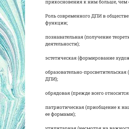
прикосновения к ним больше, чем 
Роль современного ДПИ в обществ
функции;
познавательная (получение теорет
деятельности);
эстетическая (формирование худож
образовательно-просветительская 
ДПИ);
обрядовая (прежде всего относитс
патриотическая (приобщение к нац
ее формами);
утилитарная (несмотря на важност