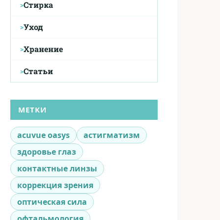
Стирка
Уход
Хранение
Статьи
МЕТКИ
acuvue oasys
астигматизм
здоровье глаз
контактные линзы
коррекция зрения
оптическая сила
офтальмология