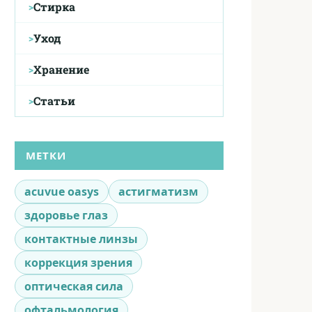
Стирка
Уход
Хранение
Статьи
МЕТКИ
acuvue oasys
астигматизм
здоровье глаз
контактные линзы
коррекция зрения
оптическая сила
офтальмология