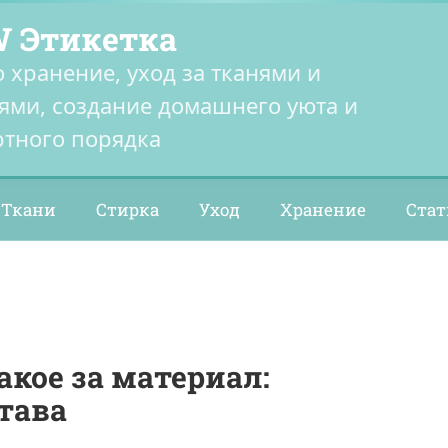
 Этикетка
о хранение, уход за тканями и
ями, создание домашнего уюта и
тного порядка
Ткани
Стирка
Уход
Хранение
Стат
акое за материал:
тава