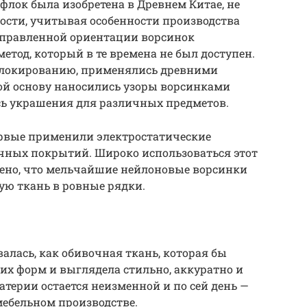
флок была изобретена в Древнем Китае, не
ности, учитывая особенности производства
аправленной ориентации ворсинок
етод, который в те времена не был доступен.
флокированию, применялись древними
й основу наносились узоры ворсинками
сь украшения для различных предметов.
ервые применили электростатические
чных покрытий. Широко использоваться этот
ечено, что мельчайшие нейлоновые ворсинки
ю ткань в ровные рядки.
алась, как обивочная ткань, которая бы
оих форм и выглядела стильно, аккуратно и
атерии остается неизменной и по сей день —
мебельном производстве.