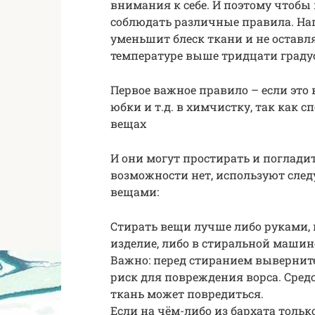
внимания к себе. И поэтому чтобы
соблюдать различные правила. Напр
уменьшит блеск ткани и не оставля
температуре выше тридцати граду
Первое важное правило – если это 
юбки и т.д. в химчистку, так как 
вещах
И они могут простирать и погладит
возможности нет, используют сле
вещами:
Стирать вещи лучше либо руками,
изделие, либо в стиральной машин
Важно: перед стиранием выверните
риск для повреждения ворса. Сред
ткань может повредиться.
Если на чём-либо из бархата толь