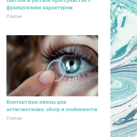
французским характером
Статьи
Контактные линзы для
астигматизма: обзор и особенности
Статьи