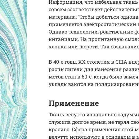
Информация, что мебельная ткань 
совсем соответствует действитель
материала. Чтобы добиться однон
применяется электростатический м
Однако технологии, родственные 
китайцами. На пропитанную смоло
хлопка или шерсти. Так создавали
В 40-е годы ХХ столетия в США вп
распылители для нанесения разли
метод стал в 60-е, когда было зам
укладываются на поляризированну
Применение
Ткань велутто изначально задумыв
служила долгое время, не теряя св
красиво. Сфера применения этой м
велутто используют в основном в 