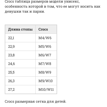
Crocs таблица размеров модели унисекс,
особенность которой в том, что ее могут носить как
девушки так и парни.
Длина стопы
Crocs
22,1
M4/W6
22,9
M5/W6
23,8
M6/W7
24,6
M7/W8
25,5
M8/W9
26,3
M9/W10
27,2
M10/W11
Сrocs размерная сетка для детей.