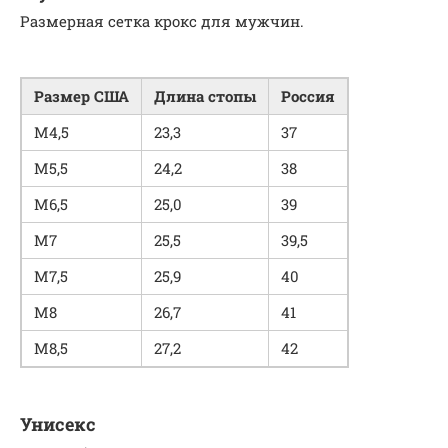
Размерная сетка крокс для мужчин.
Размер США
Длина стопы
Россия
М4,5
23,3
37
М5,5
24,2
38
М6,5
25,0
39
М7
25,5
39,5
М7,5
25,9
40
М8
26,7
41
М8,5
27,2
42
Унисекс