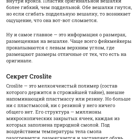
внутри крокса. Пластик оригинальной вешалки
более гибкий, чем поддельной. Обе вешалки гнутся,
но если сгибать поддельную вешалку, то возникает
ощущение, что она вот-вот сломается.
Ну и самое главное — это информация о размерах,
размещенная на вешалке. Чаще всего фейкмейкеры
прокалываются с левым верхним углом, где
размещают размеры отличные от тех, что есть на
оригинале.
Секрет Croslite
Croslite — это мелкоячеистый полимер (состав
которого держится в строжайшей тайне), внешне
напоминающий пластмассу или резину. Но больше
ни с пластмассой, ни с резиной у него ничего
общего нет. Его структура — миллионы
микроскопических закрытых ячеек, каждая из
которых заполнена природной смолой. Под
воздействием температуры тела смола
разогревается, размягчается и заставляет обувь