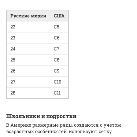
Русские мерки
США
22
С5
23
С6
24
С7
25
С8
26
С9
27
С10
28
С11
Школьники и подростки
В Америке размерные ряды создаются с учетом
возрастных особенностей, используют сетку