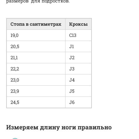
размеров для подростков.
Стопа в сантиметрах
Кроксы
19,0
C13
20,5
J1
21,1
J2
22,2
J3
23,0
J4
23,9
J5
24,5
J6
Измеряем длину ноги правильно