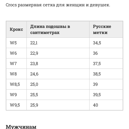
Crocs размерная сетка для женщин и девушек.
Длина подошвы в
Русские
Крокс
сантиметрах
метки
W5
22,1
34,5
W6
22,9
36
W7
23,8
37,5
W8
24,6
38,5
W8,5
25,0
39
W9
25,5
39,5
W9,5
25,9
40
Мужчинам