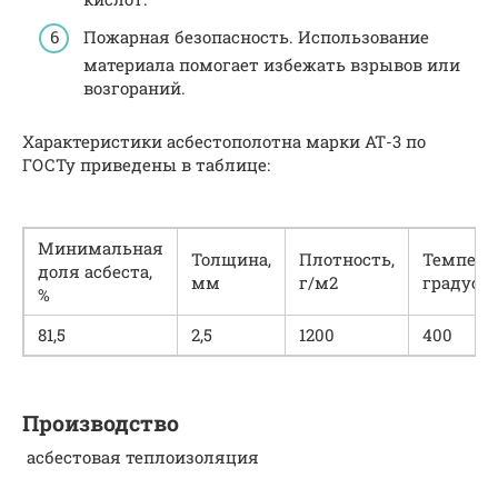
Пожарная безопасность. Использование
материала помогает избежать взрывов или
возгораний.
Характеристики асбестополотна марки АТ-3 по
ГОСТу приведены в таблице:
Минимальная
Толщина,
Плотность,
Темпера
доля асбеста,
мм
г/м2
градусо
%
81,5
2,5
1200
400
Производство
асбестовая теплоизоляция