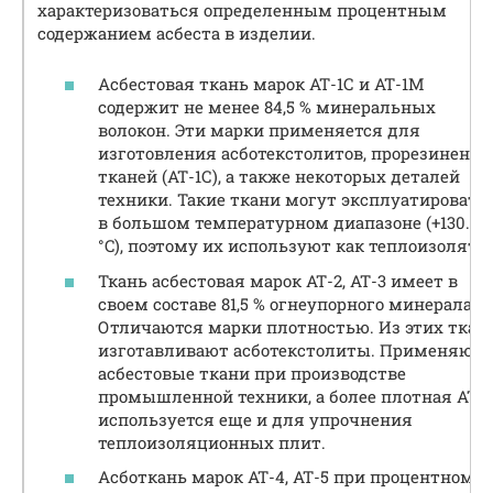
характеризоваться определенным процентным
содержанием асбеста в изделии.
Асбестовая ткань марок АТ-1С и АТ-1М
содержит не менее 84,5 % минеральных
волокон. Эти марки применяется для
изготовления асботекстолитов, прорезиненн
тканей (АТ-1С), а также некоторых деталей
техники. Такие ткани могут эксплуатировать
в большом температурном диапазоне (+130…4
°C), поэтому их используют как теплоизолятор
Ткань асбестовая марок АТ-2, АТ-3 имеет в
своем составе 81,5 % огнеупорного минерала.
Отличаются марки плотностью. Из этих ткан
изготавливают асботекстолиты. Применяютс
асбестовые ткани при производстве
промышленной техники, а более плотная АТ-3
используется еще и для упрочнения
теплоизоляционных плит.
Асботкань марок АТ-4, АТ-5 при процентном