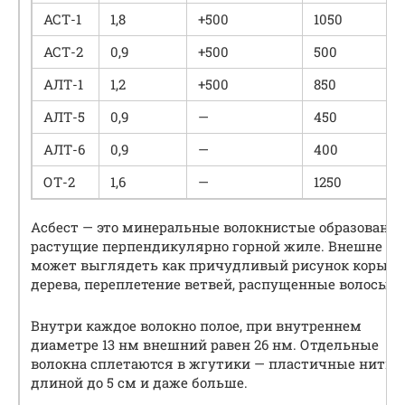
АСТ-1
1,8
+500
1050
АСТ-2
0,9
+500
500
АЛТ-1
1,2
+500
850
АЛТ-5
0,9
—
450
АЛТ-6
0,9
—
400
ОТ-2
1,6
—
1250
Асбест — это минеральные волокнистые образования
растущие перпендикулярно горной жиле. Внешне эт
может выглядеть как причудливый рисунок коры
дерева, переплетение ветвей, распущенные волосы.
Внутри каждое волокно полое, при внутреннем
диаметре 13 нм внешний равен 26 нм. Отдельные
волокна сплетаются в жгутики — пластичные нити
длиной до 5 см и даже больше.