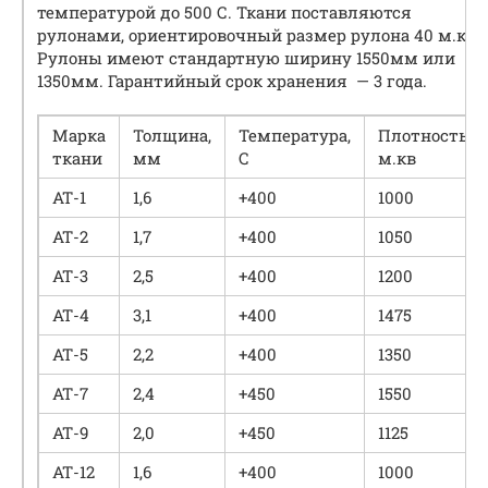
температурой до 500 С. Ткани поставляются
рулонами, ориентировочный размер рулона 40 м.кв.
Рулоны имеют стандартную ширину 1550мм или
1350мм. Гарантийный срок хранения — 3 года.
Марка
Толщина,
Температура,
Плотность,г/
ткани
мм
С
м.кв
АТ-1
1,6
+400
1000
АТ-2
1,7
+400
1050
АТ-3
2,5
+400
1200
АТ-4
3,1
+400
1475
АТ-5
2,2
+400
1350
АТ-7
2,4
+450
1550
АТ-9
2,0
+450
1125
АТ-12
1,6
+400
1000