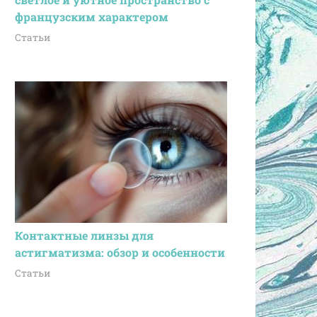
французским характером
Статьи
Контактные линзы для
астигматизма: обзор и особенности
Статьи