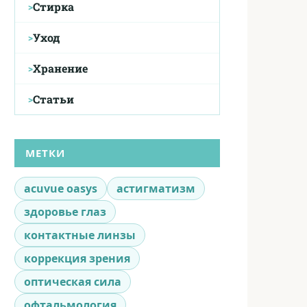
Стирка
Уход
Хранение
Статьи
МЕТКИ
acuvue oasys
астигматизм
здоровье глаз
контактные линзы
коррекция зрения
оптическая сила
офтальмология