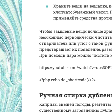
Храните вещи на вешалке, п
хлопчатобумажный чехол. П
применяйте средства проти
Чтобы замшевые вещи дольше хра
необходимо периодически чистить 
отпариватель или утюг с такой фу
предотвращает их появление, размя
При помощи пара можно чистить м
https://youtube.com/watch?v=ubs3O
<?php echo do_shortcode(») ?>
Ручная стирка дублен
Капризы зимней погоды, реагенты 
существенному загрязнению дублен