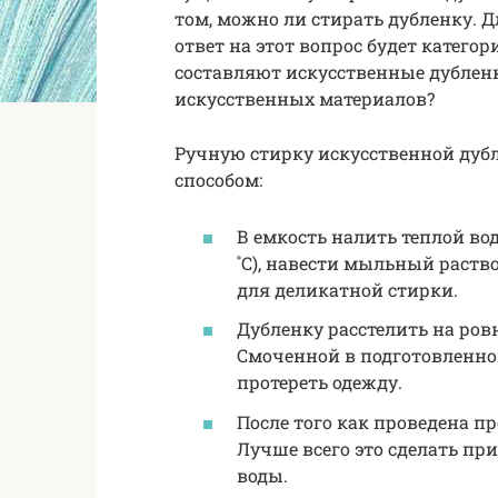
том, можно ли стирать дубленку. 
ответ на этот вопрос будет катег
составляют искусственные дубленк
искусственных материалов?
Ручную стирку искусственной дуб
способом:
В емкость налить теплой во
˚С), навести мыльный раств
для деликатной стирки.
Дубленку расстелить на ров
Смоченной в подготовленно
протереть одежду.
После того как проведена п
Лучше всего это сделать п
воды.