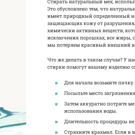
Стирать натуральный мех, использ
Это обусловлено тем, что натураль
имеет природный определенный на
защищающих кожу от разрушения, 
химически активных веществ, кото
исключения порошках, все жиры, с
мы потеряем красивый внешний ви
Что же делать в таком случае? У на
стирки помогут вашему изделию с
Для начала возьмите пачку 
Посыпьте место загрязнени
Затем аккуратно потрите мех
использования воды.
Длительность процедуры не 
Стряхните крахмал. Если в 