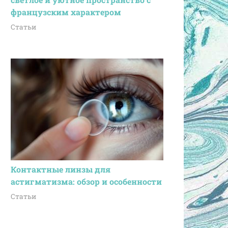
французским характером
Статьи
Контактные линзы для
астигматизма: обзор и особенности
Статьи