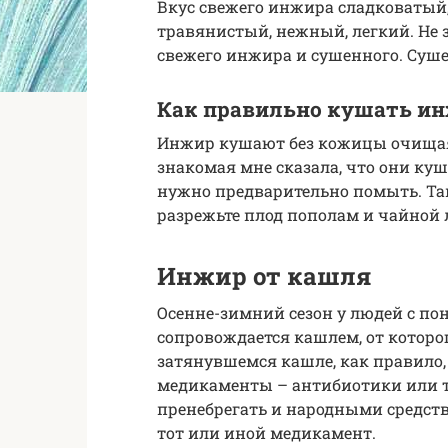
Вкус свежего инжира сладковатый
травянистый, нежный, легкий. Не з
свежего инжира и сушенного. Суш
Как правильно кушать и
Инжир кушают без кожицы очищая 
знакомая мне сказала, что они ку
нужно предварительно помыть. Т
разрежьте плод пополам и чайной 
Инжир от кашля
Осенне-зимний сезон у людей с п
сопровождается кашлем, от которо
затянувшемся кашле, как правило,
медикаменты – антибиотики или тр
пренебрегать и народными средств
тот или иной медикамент.