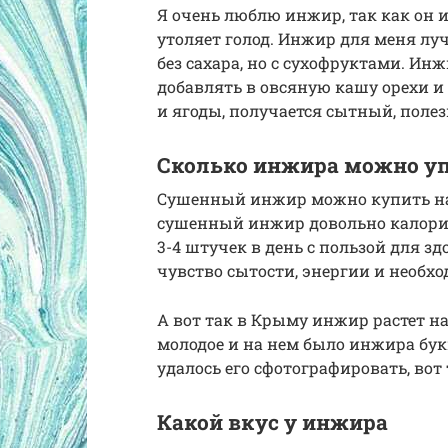
Я очень люблю инжир, так как он и
утоляет голод. Инжир для меня лу
без сахара, но с сухофруктами. Ин
добавлять в овсяную кашу орехи 
и ягоды, получается сытный, поле
Сколько инжира можно уп
Сушенный инжир можно купить на 
сушенный инжир довольно калорий
3-4 штучек в день с пользой для 
чувство сытости, энергии и необ
А вот так в Крыму инжир растет на 
молодое и на нем было инжира букв
удалось его сфотографировать, вот 
Какой вкус у инжира