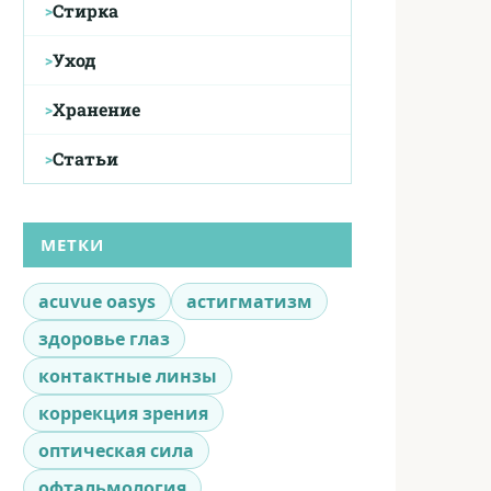
Стирка
Уход
Хранение
Статьи
МЕТКИ
acuvue oasys
астигматизм
здоровье глаз
контактные линзы
коррекция зрения
оптическая сила
офтальмология