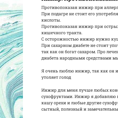
Противопоказан инжир при аллер
При подагре не стоит его употребл
кислоты.
Противопоказан инжир при острых
кишечного тракта.
С осторожностью инжир нужно куш
При сахарном диабете не стоит уп
так как он богат сахаром. Про леч
диабета народными средствами мы
Я очень люблю инжир, так как он и
утоляет голод
Инжир для меня лучше любых конфет
сухофруктами. Инжир я добавляю в
кашу орехи и любые другие сухофр
сытный, полезный и замечательны