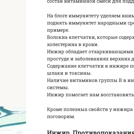
состав витаминной смеси для по
На блоге иммунитету уделяем вним
поднять иммунитет народными сре
примере.
Волокна клетчатки, которые сод
холестерина в крови.
Инжир обладает отхаркивающими 
простуде и заболеваниях верхних 
Содержание клетчатки в инжире п
шлаки и токсины.
Наличие витаминов группы В в ин
системы.
Инжир помогает нам восстановить 
Кроме полезных свойств у инжира 
поговорим.
Инжир. Противопоказани