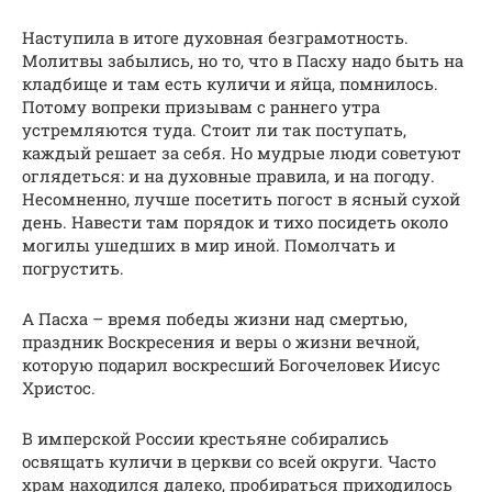
Наступила в итоге духовная безграмотность.
Молитвы забылись, но то, что в Пасху надо быть на
кладбище и там есть куличи и яйца, помнилось.
Потому вопреки призывам с раннего утра
устремляются туда. Стоит ли так поступать,
каждый решает за себя. Но мудрые люди советуют
оглядеться: и на духовные правила, и на погоду.
Несомненно, лучше посетить погост в ясный сухой
день. Навести там порядок и тихо посидеть около
могилы ушедших в мир иной. Помолчать и
погрустить.
А Пасха – время победы жизни над смертью,
праздник Воскресения и веры о жизни вечной,
которую подарил воскресший Богочеловек Иисус
Христос.
В имперской России крестьяне собирались
освящать куличи в церкви со всей округи. Часто
храм находился далеко, пробираться приходилось