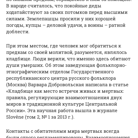
В народе считалось, что покойные деды
ходатайствуют за своих потомков перед высшими
силами. Землепашцы просили у них хорошей
погоды, купцы – деловой удачи, а воины – ратной
доблести.
При этом местом, где человек мог обратиться к
предкам со своей молитвой, разумеется, являлось
кладбище. Люди верили, что именно здесь обитают
души умерших. Об этом заведующая фольклорно-
этнографическим отделом Государственного
республиканского центра русского фольклора
(Москва) Варвара Добровольская написала в статье
«Кладбище как место встречи живых и мертвых:
правила, регулирующие взаимоотношения двух
миров в традиционной культуре Центральной
России». Эта научная работа вышла в журнале
Slověne (том 2, № 1 за 2013 г.).
Контакты с обитателями мира мертвых всегда
были строго регламентированы. Взаимоотношения