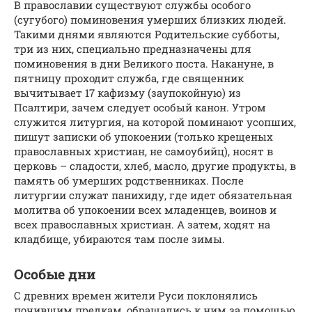
В православии существуют службы особого
(сугубого) поминовения умерших близких людей.
Такими днями являются Родительские субботы,
три из них, специально предназначены для
поминовения в дни Великого поста. Накануне, в
пятницу проходит служба, где священник
вычитывает 17 кафизму (заупокойную) из
Псалтири, зачем следует особый канон. Утром
служится литургия, на которой поминают усопших,
пишут записки об упокоении (только крещеных
православных христиан, не самоубийц), носят в
церковь – сладости, хлеб, масло, другие продукты, в
память об умерших родственниках. После
литургии служат панихиду, где идет обязательная
молитва об упокоении всех младенцев, воинов и
всех православных христиан. А затем, ходят на
кладбище, убираются там после зимы.
Особые дни
С древних времен жители Руси поклонялись
почившим предкам, обращались к ним за помощью.