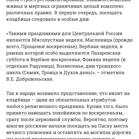
живых и мертвых ограничивал целый комплекс
различных правил. В первую очередь, посещать
кладбища следовало в особые дни.
«Такими праздниками для Центральной России
являются Мясопустная неделя, Масленица (прежде
всего, Прощеное воскресенье), Вербная неделя, в
рамках которой особо выделяются Лазаревская
суббота и Вербное воскресенье, Фомина неделя (и
отдельно Радуница), Вознесенье, дни троицкого
цикла (Семик, Троица и Духов день)», – отметила
В.Е. Добровольская.
Так в народе возникло представление, что визит на
кладбище – один из обязательных атрибутов
любого религиозного праздника. Кроме того, было
принято навещать покойников по воскресеньям,
сразу после церковной службы. Вероятно, поэтому
многие россияне начали посещать на Пасху места
вечного упокоения и оставлять на могилах дорогих
им людей традиционное угощение: куличи и