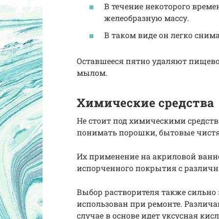
В течение некоторого време
желеобразную массу.
В таком виде он легко снима
Оставшееся пятно удаляют пищево
мылом.
Химические средства
Не стоит под химическими средст
понимать порошки, бытовые чистя
Их применение на акриловой ванн
испорченного покрытия с различ
Выбор растворителя также сильно 
использован при ремонте. Различа
случае в основе идет уксусная кис