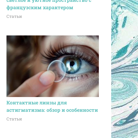
французским характером
Статьи
Контактные линзы для
астигматизма: обзор и особенности
Статьи