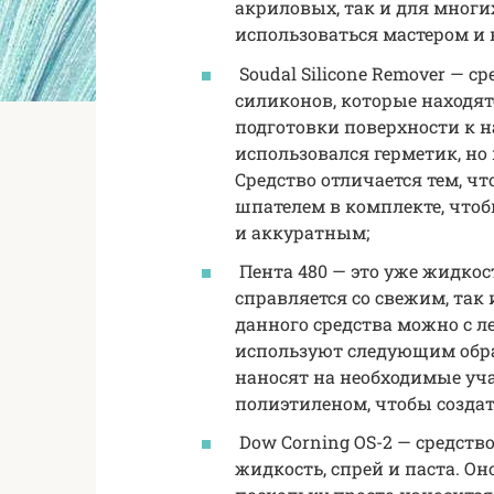
акриловых, так и для многи
использоваться мастером и 
Soudal Silicone Remover — с
силиконов, которые находят
подготовки поверхности к н
использовался герметик, но
Средство отличается тем, ч
шпателем в комплекте, что
и аккуратным;
Пента 480 — это уже жидкос
справляется со свежим, так
данного средства можно с л
используют следующим обр
наносят на необходимые уча
полиэтиленом, чтобы созда
Dow Corning OS-2 — средство
жидкость, спрей и паста. Он