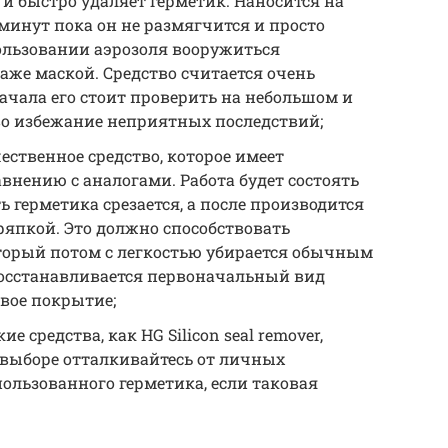
 и быстро удаляет герметик. Наносится на
 минут пока он не размягчится и просто
пользовании аэрозоля вооружиться
же маской. Средство считается очень
ачала его стоит проверить на небольшом и
во избежание неприятных последствий;
ественное средство, которое имеет
внению с аналогами. Работа будет состоять
ть герметика срезается, а после производится
ряпкой. Это должно способствовать
торый потом с легкостью убирается обычным
восстанавливается первоначальный вид
вое покрытие;
 средства, как HG Silicon seal remover,
 При выборе отталкивайтесь от личных
пользованного герметика, если таковая