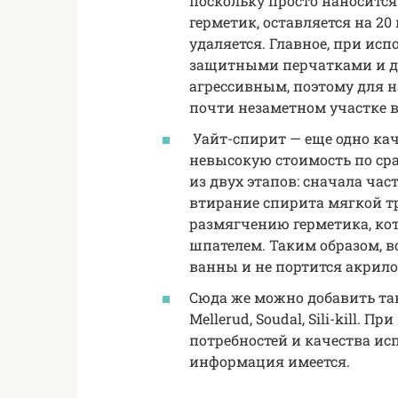
поскольку просто наносится
герметик, оставляется на 20
удаляется. Главное, при ис
защитными перчатками и да
агрессивным, поэтому для н
почти незаметном участке 
Уайт-спирит — еще одно кач
невысокую стоимость по сра
из двух этапов: сначала час
втирание спирита мягкой т
размягчению герметика, ко
шпателем. Таким образом, 
ванны и не портится акрило
Сюда же можно добавить такие
Mellerud, Soudal, Sili-kill.
потребностей и качества ис
информация имеется.