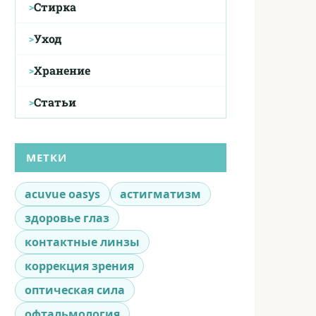
Стирка
Уход
Хранение
Статьи
МЕТКИ
acuvue oasys
астигматизм
здоровье глаз
контактные линзы
коррекция зрения
оптическая сила
офтальмология